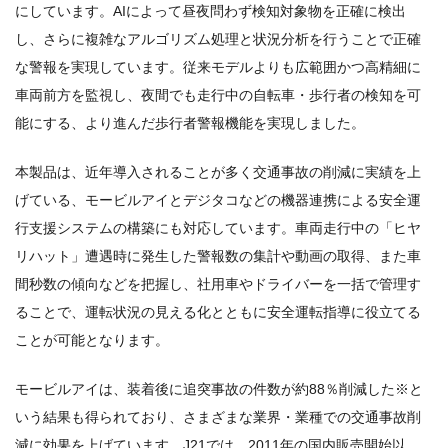
にしています。AIによって昼夜問わず検知対象物を正確に検出
し、さらに複雑なアルゴリズム処理と状況分析を行うことで正確
な警報を実現しています。従来モデルよりも広範囲かつ高精細に
車両前方を監視し、夜間でも走行中の自転車・歩行者の検知を可
能にする、より進んだ歩行者警報機能を実現しました。
本製品は、近年導入されることが多く交通事故の削減に実績を上
げている、モービルアイとデジタコなどの機器連携による安全運
行支援システムの構築にも対応しています。車両走行中の「ヒヤ
リハット」遭遇時に発生した警報数の集計や動画の取得、また車
間秒数の傾向などを把握し、社用車やドライバーを一括で管理す
ることで、運転状況の見える化とともに安全運転指導に役立てる
ことが可能となります。
モービルアイは、装着後に追突事故の件数が約88％削減した※と
いう結果も得られており、さまざまな業界・業種での交通事故削
減に効果を上げています。J21では、2011年の国内販売開始以