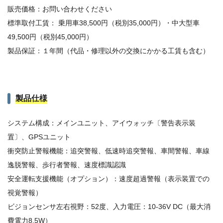
販売価格：お問い合わせください
標準取付工賃： 乗用車38,500円（税別35,000円）・中大型車
49,500円（税別45,000円）
製品保証：１年間（代品・修理以外の交換にかかる工賃も含む）
製品仕様
システム構成：メインユニット、アイウォッチ〔警告表示装
置〕、GPSユニット
衝突防止警報機能：追突警報、低速時追突警報、車間警報、車線
逸脱警報、歩行者警報、速度標識認識
安全運転支援機能（オプション）：速度超過警報（表示装置での
視覚警報）
ビジョンセンサ左右視野：52度、入力電圧：10-36V DC（最大消
費電力8.5W）