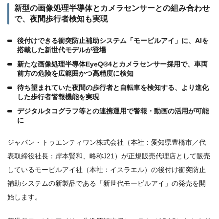
新型の画像処理半導体とカメラセンサーとの組み合わせ
で、夜間歩行者検知も実現
後付けできる衝突防止補助システム「モービルアイ」に、AIを
搭載した新世代モデルが登場
新たな画像処理半導体EyeQ®4とカメラセンサー採用で、車両
前方の危険を広範囲かつ高精度に検知
待ち望まれていた夜間の歩行者と自転車を検知する、より進化
した歩行者警報機能を実現
デジタルタコグラフ等との連携運用で警報・動画の活用が可能
に
ジャパン・トゥエンティワン株式会社（本社：愛知県豊橋市／代
表取締役社長：岸本賢和、略称J21）が正規販売代理店として販売
しているモービルアイ社（本社：イスラエル）の後付け衝突防止
補助システムの新製品である「新世代モービルアイ」の発売を開
始します。