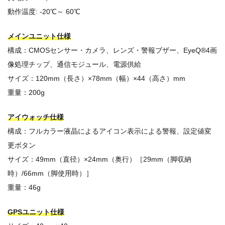
動作温度: -20℃～ 60℃
メインユニット仕様
構成：CMOSセンサー・カメラ、レンズ・警報ブザー、EyeQ®4画
像処理チップ、通信モジュール、電源供給
サイズ：120mm（長さ）×78mm（幅）×44（高さ）mm
重量：200g
アイウォッチ仕様
構成：フルカラー液晶によるアイコン表示による警報、設定値変
更ボタン
サイズ：49mm（直径）×24mm（奥行）［29mm（脚収納
時）/66mm（脚使用時）］
重量：46g
GPSユニット仕様