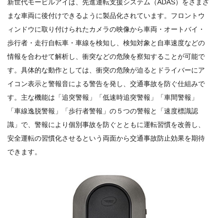
新世代モービルアイは、先進運転支援システム（ADAS）をさまざ
まな車両に後付けできるように製品化されています。フロントウ
ィンドウに取り付けられたカメラの映像から車両・オートバイ・
歩行者・走行自転車・車線を検知し、検知対象と自車速度などの
情報を合わせて解析し、衝突などの危険を察知することが可能で
す。具体的な動作としては、衝突の危険が迫るとドライバーにア
イコン表示と警報音による警告を発し、交通事故を防ぐ仕組みで
す。主な機能は「追突警報」「低速時追突警報」「車間警報」
「車線逸脱警報」「歩行者警報」の５つの警報と「速度標識認
識」で、警報により個別事故を防ぐとともに運転習慣を改善し、
安全運転の習慣化させるという両面から交通事故防止効果を期待
できます。